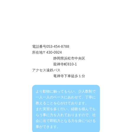
電話番号
053-454-8788
所在地
〒430-0924
静岡県浜松市中央区
龍禅寺町810-1
アクセス
遠鉄バス
竜禅寺下車徒歩１分
より動物に触ってもらい、少人数制で
一人一人のベースにあわせて、丁寧に
教えることを心がけております。
また実習を多く行い、経験を積んでも
らう事に力を入れておりますので、社
会に出て即戦力となる力を身につける
事ができます。