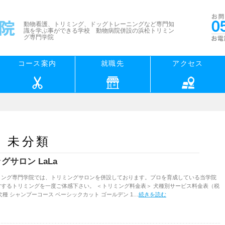
動物看護、トリミング、ドッグトレーニングなど専門知
識を学ぶ事ができる学校 動物病院併設の浜松トリミン
グ専門学院
コース案内
就職先
アクセス
未分類
グサロン LaLa
ミング専門学院では、トリミングサロンを併設しております。プロを育成している当学院
営するトリミングを一度ご体感下さい。 ＜トリミング料金表＞ 犬種別サービス料金表（税
犬種 シャンプーコース ベーシックカット ゴールデン 1…
続きを読む