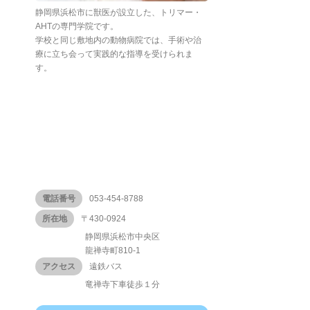
静岡県浜松市に獣医が設立した、トリマー・
AHTの専門学院です。
学校と同じ敷地内の動物病院では、手術や治
療に立ち会って実践的な指導を受けられま
す。
電話番号
053-454-8788
所在地
〒430-0924
静岡県浜松市中央区
龍禅寺町810-1
アクセス
遠鉄バス
竜禅寺下車徒歩１分