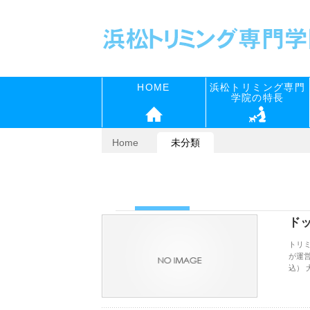
HOME
浜松トリミング専門
学院の特長
Home
未分類
ドッ
トリ
が運
込） 